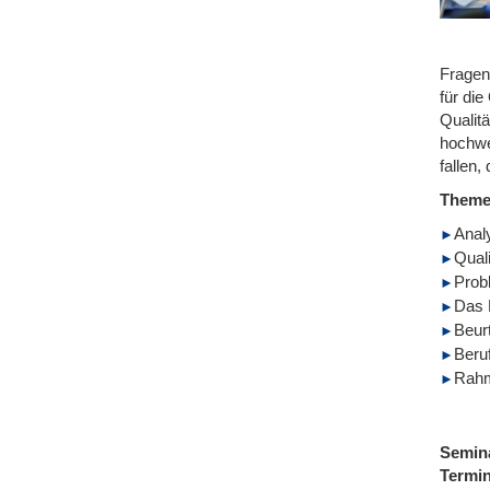
Fragen
für di
Qualit
hochwe
fallen
Them
Anal
Qual
Prob
Das 
Beur
Beru
Rahm
Semin
Termi