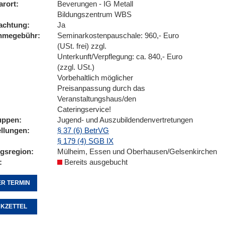
arort
Beverungen - IG Metall
Bildungszentrum WBS
achtung
Ja
ahmegebühr
Seminarkostenpauschale: 960,- Euro
(USt. frei) zzgl.
Unterkunft/Verpflegung: ca. 840,- Euro
(zzgl. USt.)
Vorbehaltlich möglicher
Preisanpassung durch das
Veranstaltungshaus/den
Cateringservice!
uppen
Jugend- und Auszubildendenvertretungen
ellungen
§ 37 (6) BetrVG
§ 179 (4) SGB IX
ngsregion
Mülheim, Essen und Oberhausen/Gelsenkirchen
Bereits ausgebucht
R TERMIN
KZETTEL