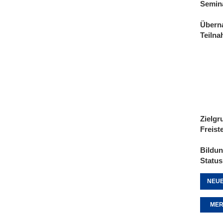
Semin
Übern
Teiln
Zielgr
Freist
Bildu
Status
NEUE
MER