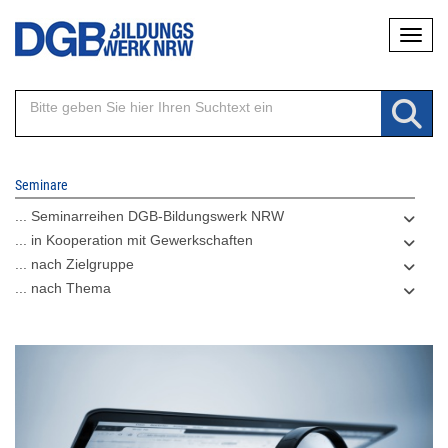
Direkt
Naviga
zum
Inhalt
Seminare
... Seminarreihen DGB-Bildungswerk NRW
... in Kooperation mit Gewerkschaften
... nach Zielgruppe
... nach Thema