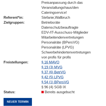
Preisanpassung durch das
Veranstaltungshaus/den
Cateringservice!
Referent*in
Stefanie,Wallbruch
Zielgruppen
Betriebsräte
Datenschutzbeauftragte
EDV-/IT-Ausschuss-Mitglieder
Mitarbeitendenvertretungen
Personalräte (BPersVG)
Personalräte (LPVG)
Schwerbehindertenvertretungen
von profis für profis
Freistellungen
§ 16 MAVO
§ 19 (3) MVG
§ 37 (6) BetrVG
§ 42 (5) LPVG
§ 54 (1) BPersVG
§ 96 (4) SGB IX
Status
Bereits ausgebucht
NEUER TERMIN