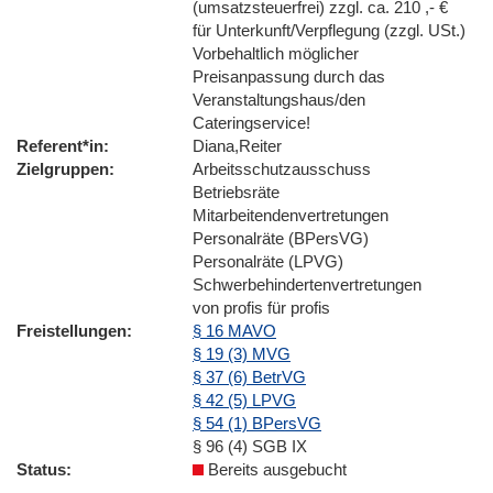
(umsatzsteuerfrei) zzgl. ca. 210 ,- €
für Unterkunft/Verpflegung (zzgl. USt.)
Vorbehaltlich möglicher
Preisanpassung durch das
Veranstaltungshaus/den
Cateringservice!
Referent*in
Diana,Reiter
Zielgruppen
Arbeitsschutzausschuss
Betriebsräte
Mitarbeitendenvertretungen
Personalräte (BPersVG)
Personalräte (LPVG)
Schwerbehindertenvertretungen
von profis für profis
Freistellungen
§ 16 MAVO
§ 19 (3) MVG
§ 37 (6) BetrVG
§ 42 (5) LPVG
§ 54 (1) BPersVG
§ 96 (4) SGB IX
Status
Bereits ausgebucht