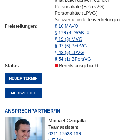
Personalräte (BPersVG)
Personalräte (LPVG)
Schwerbehindertenvertretungen
Freistellungen
§ 16 MAVO
§ 179 (4) SGB IX
§ 19 (3) MVG
§ 37 (6) BetrVG
§ 42 (5) LPVG
§ 54 (1) BPersVG
Status
Bereits ausgebucht
NEUER TERMIN
MERKZETTEL
ANSPRECHPARTNER*IN
Michael Czogalla
Teamassistent
0211 17523-199