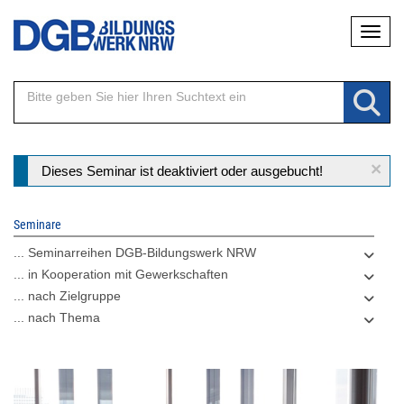
Direkt
Naviga
zum
Inhalt
×
Statusmeldung
Dieses Seminar ist deaktiviert oder ausgebucht!
Seminare
... Seminarreihen DGB-Bildungswerk NRW
... in Kooperation mit Gewerkschaften
... nach Zielgruppe
... nach Thema