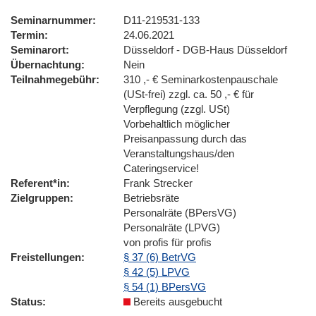
Seminarnummer
D11-219531-133
Termin
24.06.2021
Seminarort
Düsseldorf - DGB-Haus Düsseldorf
Übernachtung
Nein
Teilnahmegebühr
310 ,- € Seminarkostenpauschale
(USt-frei) zzgl. ca. 50 ,- € für
Verpflegung (zzgl. USt)
Vorbehaltlich möglicher
Preisanpassung durch das
Veranstaltungshaus/den
Cateringservice!
Referent*in
Frank Strecker
Zielgruppen
Betriebsräte
Personalräte (BPersVG)
Personalräte (LPVG)
von profis für profis
Freistellungen
§ 37 (6) BetrVG
§ 42 (5) LPVG
§ 54 (1) BPersVG
Status
Bereits ausgebucht