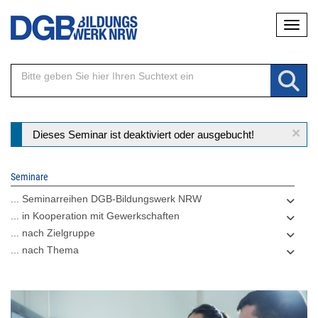
Direkt
Naviga
zum
Inhalt
×
Statusmeldung
Dieses Seminar ist deaktiviert oder ausgebucht!
Seminare
... Seminarreihen DGB-Bildungswerk NRW
... in Kooperation mit Gewerkschaften
... nach Zielgruppe
... nach Thema