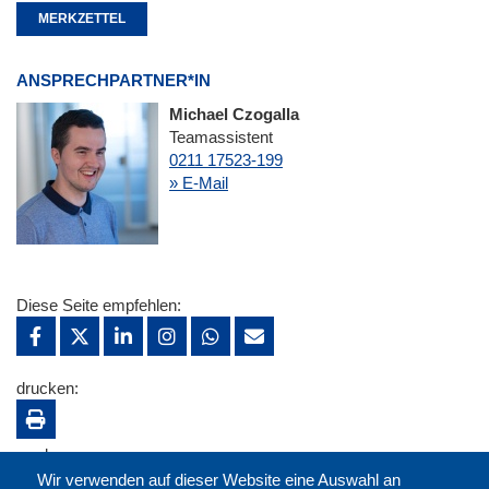
MERKZETTEL
ANSPRECHPARTNER*IN
Michael Czogalla
Teamassistent
0211 17523-199
» E-Mail
Diese Seite empfehlen:
drucken:
merken:
Wir verwenden auf dieser Website eine Auswahl an