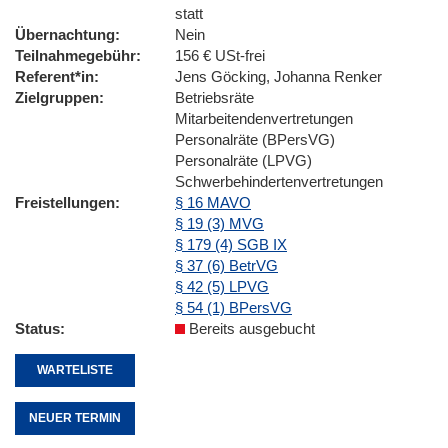
statt
Übernachtung
Nein
Teilnahmegebühr
156 € USt-frei
Referent*in
Jens Göcking, Johanna Renker
Zielgruppen
Betriebsräte
Mitarbeitendenvertretungen
Personalräte (BPersVG)
Personalräte (LPVG)
Schwerbehindertenvertretungen
Freistellungen
§ 16 MAVO
§ 19 (3) MVG
§ 179 (4) SGB IX
§ 37 (6) BetrVG
§ 42 (5) LPVG
§ 54 (1) BPersVG
Status
Bereits ausgebucht
WARTELISTE
NEUER TERMIN