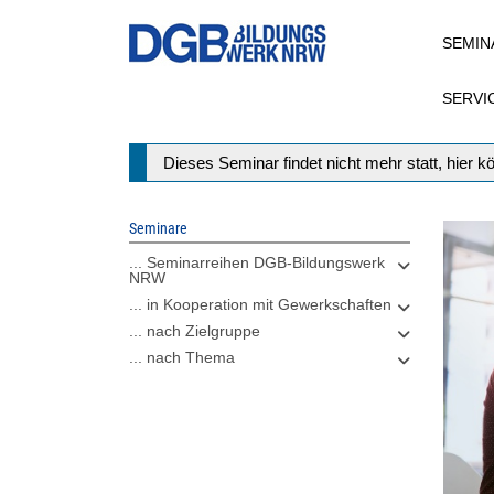
Direkt
SEMIN
zum
Inhalt
SERVI
Statusmeldung
Dieses Seminar findet nicht mehr statt, hier 
Seminare
... Seminarreihen DGB-Bildungswerk
NRW
... in Kooperation mit Gewerkschaften
... nach Zielgruppe
... nach Thema