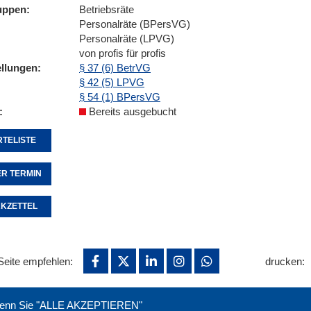
uppen
Betriebsräte
Personalräte (BPersVG)
Personalräte (LPVG)
von profis für profis
ellungen
§ 37 (6) BetrVG
§ 42 (5) LPVG
§ 54 (1) BPersVG
Bereits ausgebucht
TELISTE
R TERMIN
KZETTEL
Seite empfehlen:
drucken:
. Wenn Sie "ALLE AKZEPTIEREN"