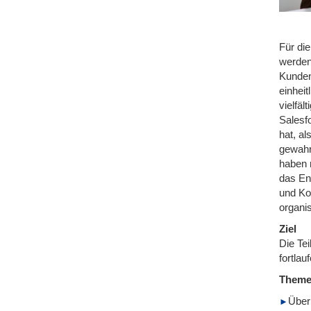
Für di
werden
Kundenp
einhei
vielfäl
Salesf
hat, a
gewahr
haben m
das En
und Ko
organi
Ziel
Die Tei
fortlau
Them
Über