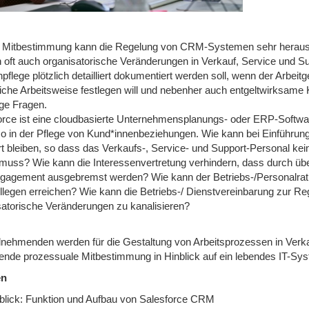
e Mitbestimmung kann die Regelung von CRM-Systemen sehr herausf
 oft auch organisatorische Veränderungen in Verkauf, Service und Su
flege plötzlich detailliert dokumentiert werden soll, wenn der Arbeit
tliche Arbeitsweise festlegen will und nebenher auch entgeltwirksam
tige Fragen.
orce ist eine cloudbasierte Unternehmensplanungs- oder ERP-Softw
lso in der Pflege von Kund*innenbeziehungen. Wie kann bei Einführun
t bleiben, so dass das Verkaufs-, Service- und Support-Personal ke
uss? Wie kann die Interessenvertretung verhindern, dass durch übertr
gagement ausgebremst werden? Wie kann der Betriebs-/Personalrat ei
llegen erreichen? Wie kann die Betriebs-/ Dienstvereinbarung zur 
satorische Veränderungen zu kanalisieren?
lnehmenden werden für die Gestaltung von Arbeitsprozessen in Verkauf
fende prozessuale Mitbestimmung in Hinblick auf ein lebendes IT-Syste
en
blick: Funktion und Aufbau von Salesforce CRM