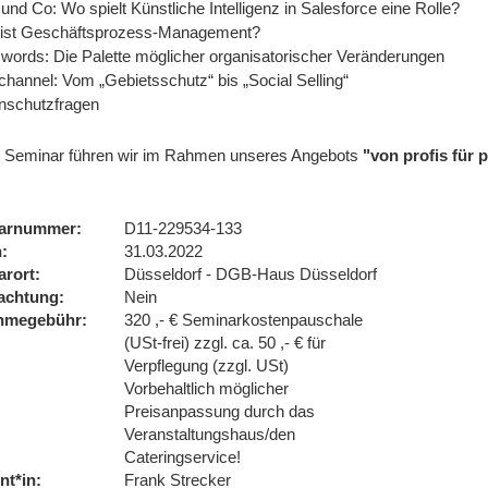
und Co: Wo spielt Künstliche Intelligenz in Salesforce eine Rolle?
ist Geschäftsprozess-Management?
words: Die Palette möglicher organisatorischer Veränderungen
channel: Vom „Gebietsschutz“ bis „Social Selling“
nschutzfragen
 Seminar führen wir im Rahmen unseres Angebots
"von profis für
arnummer
D11-229534-133
n
31.03.2022
arort
Düsseldorf - DGB-Haus Düsseldorf
achtung
Nein
ahmegebühr
320 ,- € Seminarkostenpauschale
(USt-frei) zzgl. ca. 50 ,- € für
Verpflegung (zzgl. USt)
Vorbehaltlich möglicher
Preisanpassung durch das
Veranstaltungshaus/den
Cateringservice!
nt*in
Frank Strecker