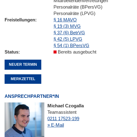
Mitarbeitendenvertretungen
Personalräte (BPersVG)
Personalräte (LPVG)
Freistellungen
§ 16 MAVO
§ 19 (3) MVG
§ 37 (6) BetrVG
§ 42 (5) LPVG
§ 54 (1) BPersVG
Status
Bereits ausgebucht
NEUER TERMIN
MERKZETTEL
ANSPRECHPARTNER*IN
Michael Czogalla
Teamassistent
0211 17523-199
» E-Mail