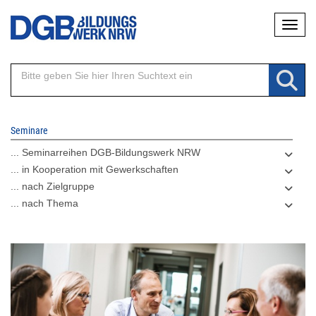
Direkt
Naviga
zum
Inhalt
Seminare
... Seminarreihen DGB-Bildungswerk NRW
... in Kooperation mit Gewerkschaften
... nach Zielgruppe
... nach Thema