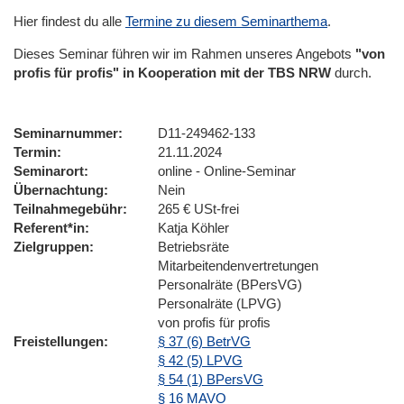
Hier findest du alle
Termine zu diesem Seminarthema
.
Dieses Seminar führen wir im Rahmen unseres Angebots
"von
profis für profis" in Kooperation mit der TBS NRW
durch.
Seminarnummer
D11-249462-133
Termin
21.11.2024
Seminarort
online - Online-Seminar
Übernachtung
Nein
Teilnahmegebühr
265 € USt-frei
Referent*in
Katja Köhler
Zielgruppen
Betriebsräte
Mitarbeitendenvertretungen
Personalräte (BPersVG)
Personalräte (LPVG)
von profis für profis
Freistellungen
§ 37 (6) BetrVG
§ 42 (5) LPVG
§ 54 (1) BPersVG
§ 16 MAVO