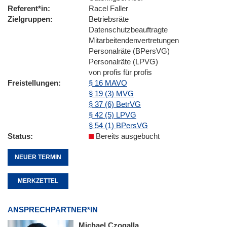
Referent*in
Racel Faller
Zielgruppen
Betriebsräte
Datenschutzbeauftragte
Mitarbeitendenvertretungen
Personalräte (BPersVG)
Personalräte (LPVG)
von profis für profis
Freistellungen
§ 16 MAVO
§ 19 (3) MVG
§ 37 (6) BetrVG
§ 42 (5) LPVG
§ 54 (1) BPersVG
Status
Bereits ausgebucht
NEUER TERMIN
MERKZETTEL
ANSPRECHPARTNER*IN
Michael Czogalla