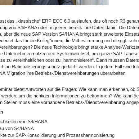
sst das „klassische“ ERP ECC 6.0 auslaufen, das oft noch R3 genann
rung von S4/HANA oder migrieren bereits ihre Daten dahin. Die Daten
n, aber die neue SAP Version S4/HANA bringt stark erweiterte Einsat
deutet das für die Kolleg*innen, die Mitbestimmung und die ggf. sch
vereinbarungen? Die neue Technologie bringt starke Analyse-Werkzeu
e Unternehmen nutzen den Systemwechsel, um ganze SAP Landsch
se zu vereinheitlichen oder zu „harmonisieren“. Dann müssen Daten
ch an Rationalisierungsschutz gedacht werden. In jedem Fall sind Int
A Migration ihre Betriebs-/Dienstvereinbarungen überarbeiten.
minar bietet Antworten auf die Fragen: Wie kann man erkennen, ob
lt werden, um die richtigen Informationen zu bekommen? Wie kann d
n Stellen muss eine vorhandene Betriebs-/Dienstvereinbarung ange
en
ichkeiten von S4/HANA
au von S4/HANA
ekte zur SAP-Konsolidierung und Prozessharmonisierung