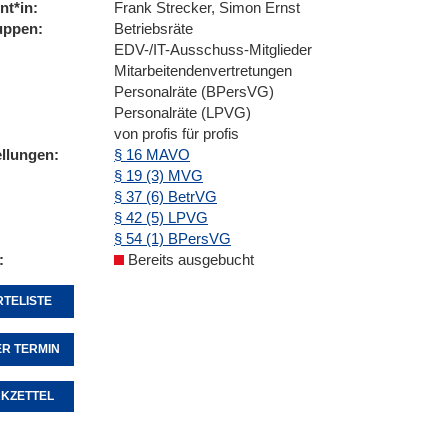
nt*in
Frank Strecker, Simon Ernst
uppen
Betriebsräte
EDV-/IT-Ausschuss-Mitglieder
Mitarbeitendenvertretungen
Personalräte (BPersVG)
Personalräte (LPVG)
von profis für profis
ellungen
§ 16 MAVO
§ 19 (3) MVG
§ 37 (6) BetrVG
§ 42 (5) LPVG
§ 54 (1) BPersVG
Bereits ausgebucht
TELISTE
R TERMIN
KZETTEL