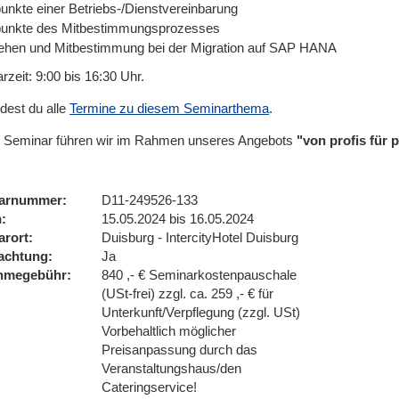
unkte einer Betriebs-/Dienstvereinbarung
unkte des Mitbestimmungsprozesses
ehen und Mitbestimmung bei der Migration auf SAP HANA
zeit: 9:00 bis 16:30 Uhr.
ndest du alle
Termine zu diesem Seminarthema
.
 Seminar führen wir im Rahmen unseres Angebots
"von profis für
arnummer
D11-249526-133
n
15.05.2024 bis 16.05.2024
arort
Duisburg - IntercityHotel Duisburg
achtung
Ja
ahmegebühr
840 ,- € Seminarkostenpauschale
(USt-frei) zzgl. ca. 259 ,- € für
Unterkunft/Verpflegung (zzgl. USt)
Vorbehaltlich möglicher
Preisanpassung durch das
Veranstaltungshaus/den
Cateringservice!