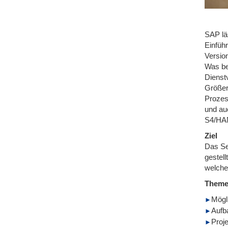
SAP lä
Einfüh
Versio
Was be
Dienst
Größer
Prozes
und au
S4/HAN
Ziel
Das Se
gestel
welche
Them
Mögl
Aufb
Proj