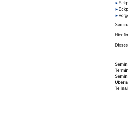
Eckp
Eckp
Vorg
Seminar
Hier fi
Dieses
Semin
Termi
Semin
Übern
Teiln