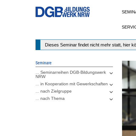
Direkt
SEMIN
zum
Inhalt
SERVI
Statusmeldung
Dieses Seminar findet nicht mehr statt, hier 
Seminare
... Seminarreihen DGB-Bildungswerk
NRW
... in Kooperation mit Gewerkschaften
... nach Zielgruppe
... nach Thema