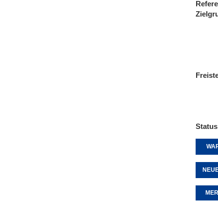
Refere
Zielgr
Freist
Status
WAR
NEUE
MER