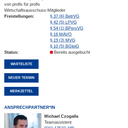
von profis für profis
Wirtschaftsausschuss-Mitglieder
Freistellungen
§ 37 (6) BetrVG
§ 42 (5) LPVG
§ 54 (1) BPersVG
§ 16 MAVO
§ 19 (3) MVG
§ 10 (5) BGleiG
Status
Bereits ausgebucht
WARTELISTE
NEUER TERMIN
MERKZETTEL
ANSPRECHPARTNER*IN
Michael Czogalla
Teamassistent