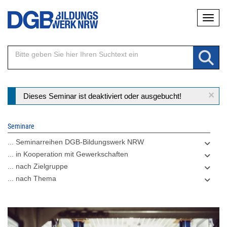
Direkt
Naviga
zum
Inhalt
×
Statusmeldung
Dieses Seminar ist deaktiviert oder ausgebucht!
Seminare
... Seminarreihen DGB-Bildungswerk NRW
... in Kooperation mit Gewerkschaften
... nach Zielgruppe
... nach Thema