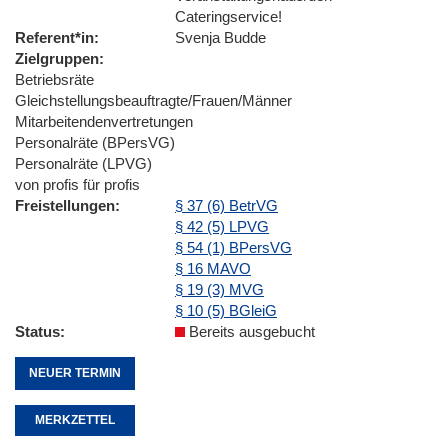
Cateringservice!
Referent*in
Svenja Budde
Zielgruppen
Betriebsräte
Gleichstellungsbeauftragte/Frauen/Männer
Mitarbeitendenvertretungen
Personalräte (BPersVG)
Personalräte (LPVG)
von profis für profis
Freistellungen
§ 37 (6) BetrVG
§ 42 (5) LPVG
§ 54 (1) BPersVG
§ 16 MAVO
§ 19 (3) MVG
§ 10 (5) BGleiG
Status
Bereits ausgebucht
NEUER TERMIN
MERKZETTEL