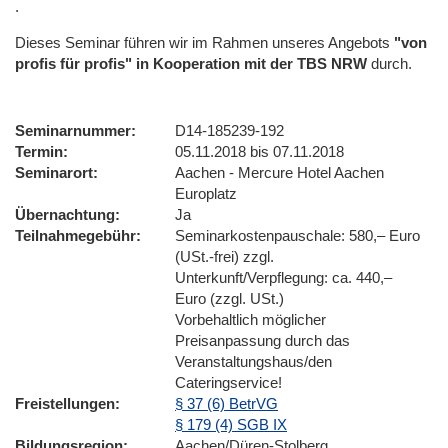
.
Dieses Seminar führen wir im Rahmen unseres Angebots
"von
profis für profis" in Kooperation mit der TBS NRW
durch.
Seminarnummer
D14-185239-192
Termin
05.11.2018 bis 07.11.2018
Seminarort
Aachen - Mercure Hotel Aachen
Europlatz
Übernachtung
Ja
Teilnahmegebühr
Seminarkostenpauschale: 580,– Euro
(USt.-frei) zzgl.
Unterkunft/Verpflegung: ca. 440,–
Euro (zzgl. USt.)
Vorbehaltlich möglicher
Preisanpassung durch das
Veranstaltungshaus/den
Cateringservice!
Freistellungen
§ 37 (6) BetrVG
§ 179 (4) SGB IX
Bildungsregion
Aachen/Düren-Stolberg