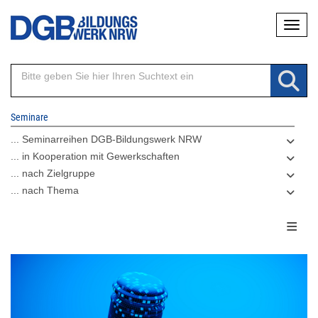
Direkt
Naviga
zum
Inhalt
Seminare
... Seminarreihen DGB-Bildungswerk NRW
... in Kooperation mit Gewerkschaften
... nach Zielgruppe
... nach Thema