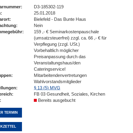
arnummer
D3-185302-119
n
25.01.2018
arort
Bielefeld - Das Bunte Haus
achtung
Nein
ahmegebühr
159 ,- € Seminarkostenpauschale
(umsatzsteuerfrei) zzgl. ca. 66 ,- € für
Verpflegung (zzgl. USt.)
Vorbehaltlich möglicher
Preisanpassung durch das
Veranstaltungshaus/den
Cateringservice!
uppen
Mitarbeitendenvertretungen
Wahlvorstandsmitglieder
ellungen
§ 13 (5) MVG
ereich
FB 03 Gesundheit, Soziales, Kirchen
Bereits ausgebucht
R TERMIN
KZETTEL