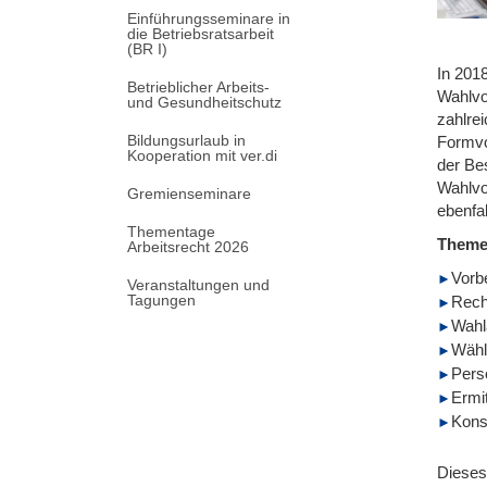
Einführungsseminare in
die Betriebsratsarbeit
(BR I)
In 201
Betrieblicher Arbeits-
Wahlvo
und Gesundheitschutz
zahlre
Bildungsurlaub in
Formvo
Kooperation mit ver.di
der Be
Wahlvor
Gremienseminare
ebenfa
Thementage
Them
Arbeitsrecht 2026
Vorb
Veranstaltungen und
Tagungen
Rech
Wahl
Wähl
Pers
Ermi
Kons
Dieses