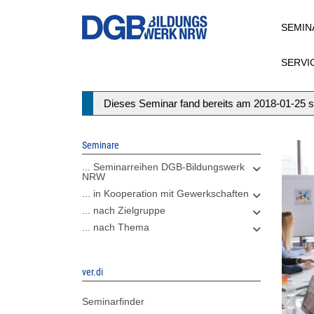
Direkt
SEMIN
zum
Inhalt
SERVI
Statusmeldung
Dieses Seminar fand bereits am 2018-01-25 s
Seminare
... Seminarreihen DGB-Bildungswerk
NRW
... in Kooperation mit Gewerkschaften
... nach Zielgruppe
... nach Thema
ver.di
Seminarfinder