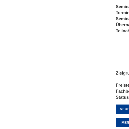
Semin
Termi
Semin
Übern
Teiln
Zielgr
Freist
Fachb
Status
NEUE
MER