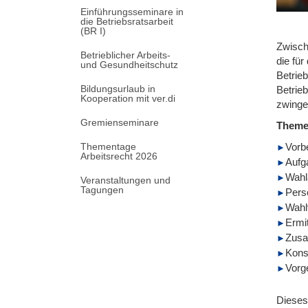
Einführungsseminare in
die Betriebsratsarbeit
(BR I)
Zwisch
Betrieblicher Arbeits-
die fü
und Gesundheitschutz
Betrie
Bildungsurlaub in
Betrie
Kooperation mit ver.di
zwinge
Gremienseminare
Them
Thementage
Vorb
Arbeitsrecht 2026
Aufg
Wahl
Veranstaltungen und
Tagungen
Pers
Wahl
Ermi
Zusa
Kons
Vorg
Dieses