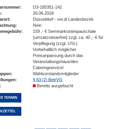
arnummer
D3-185351-142
n
26.06.2018
arort
Düsseldorf - ver.di Landesbezirk
achtung
Nein
ahmegebühr
159 ,- € Seminarkostenpauschale
(umsatzsteuerfrei) zzgl. ca. 40 ,- € für
Verpflegung (zzgl. USt.)
Vorbehaltlich möglicher
Preisanpassung durch das
Veranstaltungshaus/den
Cateringservice!
uppen
Wahlvorstandsmitglieder
ellungen
§ 63 (2) BetrVG
Bereits ausgebucht
R TERMIN
KZETTEL