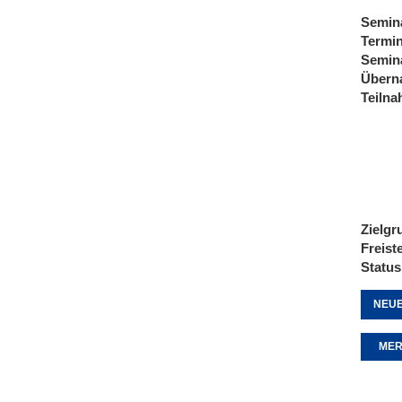
Semin
Termi
Semin
Übern
Teiln
Zielgr
Freist
Status
NEUE
MER