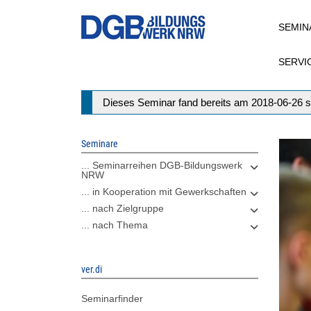
Direkt
SEMIN
zum
Inhalt
SERVI
Statusmeldung
Dieses Seminar fand bereits am 2018-06-26 s
Seminare
... Seminarreihen DGB-Bildungswerk
NRW
... in Kooperation mit Gewerkschaften
... nach Zielgruppe
... nach Thema
ver.di
Seminarfinder