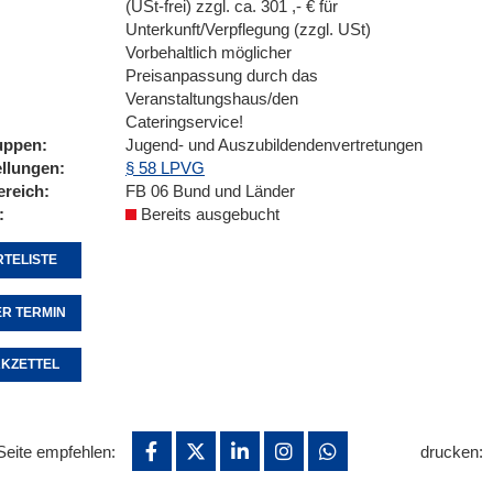
(USt-frei) zzgl. ca. 301 ,- € für
Unterkunft/Verpflegung (zzgl. USt)
Vorbehaltlich möglicher
Preisanpassung durch das
Veranstaltungshaus/den
Cateringservice!
uppen
Jugend- und Auszubildendenvertretungen
ellungen
§ 58 LPVG
ereich
FB 06 Bund und Länder
Bereits ausgebucht
TELISTE
R TERMIN
KZETTEL
Seite empfehlen:
drucken: