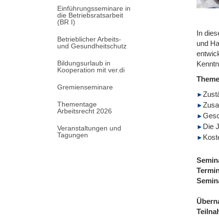
Einführungsseminare in
die Betriebsratsarbeit
(BR I)
In die
Betrieblicher Arbeits-
und Ha
und Gesundheitschutz
entwick
Bildungsurlaub in
Kenntn
Kooperation mit ver.di
Them
Gremienseminare
Zust
Thementage
Zusa
Arbeitsrecht 2026
Gesc
Die 
Veranstaltungen und
Tagungen
Kost
Semin
Termi
Semin
Übern
Teiln