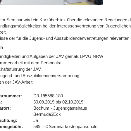
sem Seminar wird ein Kurzüberblick über die relevanten Regelungen d
ndlungsmöglichkeiten bei der Interessenvertretung von Jugendlich
elt.
isse der für die Jugend- und Auszubildendenvertretungen relevanten 
en
ändigkeiten und Aufgaben der JAV gemäß LPVG NRW
mmenarbeit mit dem Personalrat
häftsführung der JAV
Jugend- und Auszubildendenversammlung
en der JAV-Arbeit
arnummer
D3-195588-180
n
30.09.2019 bis 02.10.2019
arort
Bochum - Jugendgästehaus
Bermuda3Eck
achtung
Ja
ahmegebühr
599 ,- € Seminarkostenpauschale