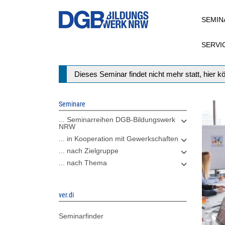
Direkt
SEMIN
zum
Inhalt
SERVI
Statusmeldung
Dieses Seminar findet nicht mehr statt, hier 
Seminare
... Seminarreihen DGB-Bildungswerk
NRW
... in Kooperation mit Gewerkschaften
... nach Zielgruppe
... nach Thema
ver.di
Seminarfinder