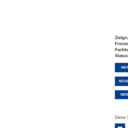
Zielgr
Freist
Fachb
Status
WAR
NEUE
MER
Diese 