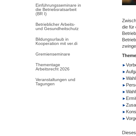
Einführungsseminare in
die Betriebsratsarbeit
(BR I)
Zwisch
Betrieblicher Arbeits-
die fü
und Gesundheitschutz
Betrie
Bildungsurlaub in
Betrie
Kooperation mit ver.di
zwinge
Gremienseminare
Them
Thementage
Vorb
Arbeitsrecht 2026
Aufg
Wahl
Veranstaltungen und
Tagungen
Pers
Wahl
Ermi
Zusa
Kons
Vorg
Dieses