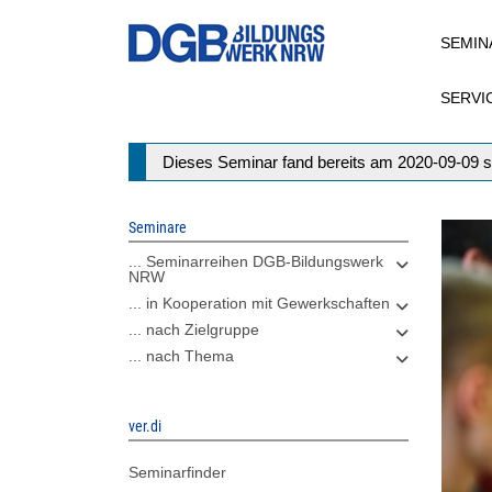
Direkt
SEMIN
zum
Inhalt
SERVI
Statusmeldung
Dieses Seminar fand bereits am 2020-09-09 s
Seminare
... Seminarreihen DGB-Bildungswerk
NRW
... in Kooperation mit Gewerkschaften
... nach Zielgruppe
... nach Thema
ver.di
Seminarfinder