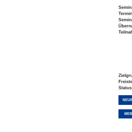
Semin
Termi
Semin
Übern
Teiln
Zielgr
Freist
Status
NEUE
MER