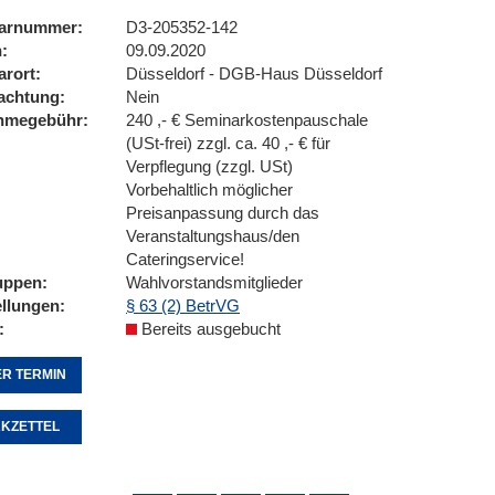
arnummer
D3-205352-142
n
09.09.2020
arort
Düsseldorf - DGB-Haus Düsseldorf
achtung
Nein
ahmegebühr
240 ,- € Seminarkostenpauschale
(USt-frei) zzgl. ca. 40 ,- € für
Verpflegung (zzgl. USt)
Vorbehaltlich möglicher
Preisanpassung durch das
Veranstaltungshaus/den
Cateringservice!
uppen
Wahlvorstandsmitglieder
ellungen
§ 63 (2) BetrVG
Bereits ausgebucht
R TERMIN
KZETTEL