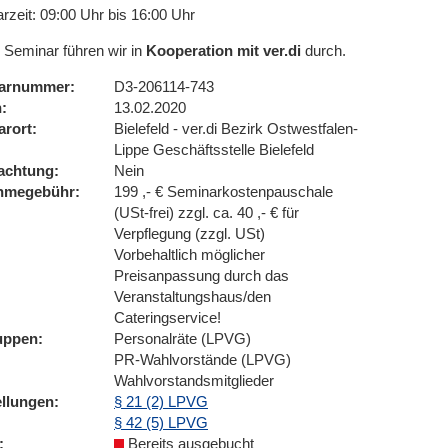
rzeit: 09:00 Uhr bis 16:00 Uhr
 Seminar führen wir in
Kooperation mit ver.di
durch.
arnummer
D3-206114-743
n
13.02.2020
arort
Bielefeld - ver.di Bezirk Ostwestfalen-
Lippe Geschäftsstelle Bielefeld
achtung
Nein
ahmegebühr
199 ,- € Seminarkostenpauschale
(USt-frei) zzgl. ca. 40 ,- € für
Verpflegung (zzgl. USt)
Vorbehaltlich möglicher
Preisanpassung durch das
Veranstaltungshaus/den
Cateringservice!
uppen
Personalräte (LPVG)
PR-Wahlvorstände (LPVG)
Wahlvorstandsmitglieder
ellungen
§ 21 (2) LPVG
§ 42 (5) LPVG
Bereits ausgebucht