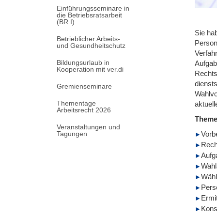
Einführungsseminare in
die Betriebsratsarbeit
(BR I)
Sie ha
Betrieblicher Arbeits-
Person
und Gesundheitschutz
Verfahr
Bildungsurlaub in
Aufgab
Kooperation mit ver.di
Rechts
dienst
Gremienseminare
Wahlvo
Thementage
aktuel
Arbeitsrecht 2026
Them
Veranstaltungen und
Tagungen
Vorb
Rech
Aufg
Wahl
Wähl
Pers
Ermi
Kons