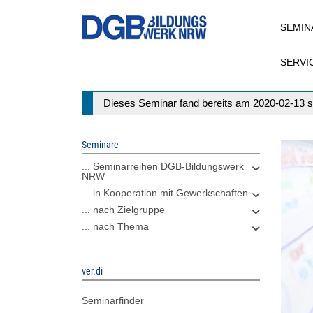
Direkt
SEMIN
zum
Inhalt
SERVI
Statusmeldung
Dieses Seminar fand bereits am 2020-02-13 s
Seminare
... Seminarreihen DGB-Bildungswerk
NRW
... in Kooperation mit Gewerkschaften
... nach Zielgruppe
... nach Thema
ver.di
Seminarfinder