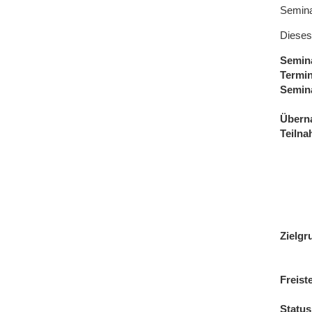
Semina
Dieses
Semin
Termi
Semin
Übern
Teiln
Zielgr
Freist
Status