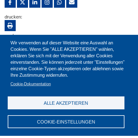
drucken:
merken:
Wir verwenden auf dieser Website eine Auswahl an
Cookies. Wenn Sie "ALLE AKZEPTIEREN" wählen,
erklären Sie sich mit der Verwendung aller Cookies
einverstanden. Sie können jederzeit unter "Einstellungen"
einzelne Cookie-Typen akzeptieren oder ablehnen sowie
Ihre Zustimmung widerrufen.
Cookie-Dokumentation
ALLE AKZEPTIEREN
Kontakt
|
Downloads
|
Newsletter
|
Jobs
|
FAQ
Impressum
|
Datenschutz
|
AGB
|
Widerruf
COOKIE-EINSTELLUNGEN
DGB-Bildungswerk NRW e.V. © 2026
T. 0211 17523-0
|
E-Mail