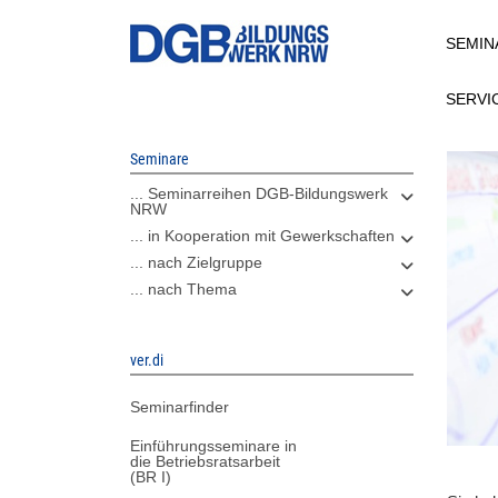
Direkt
SEMIN
zum
Inhalt
SERVI
Seminare
... Seminarreihen DGB-Bildungswerk
NRW
... in Kooperation mit Gewerkschaften
... nach Zielgruppe
... nach Thema
ver.di
Seminarfinder
Einführungsseminare in
die Betriebsratsarbeit
(BR I)