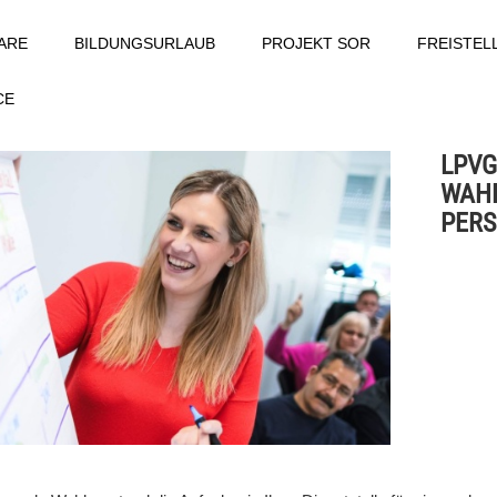
ARE
BILDUNGSURLAUB
PROJEKT SOR
FREISTE
CE
LPVG
WAHL
PER