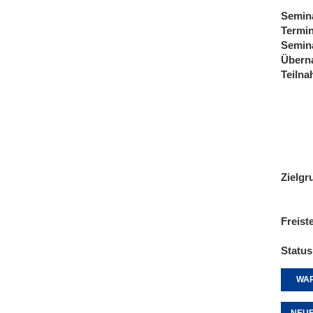
Semin
Termi
Semin
Übern
Teiln
Zielgr
Freist
Status
WAR