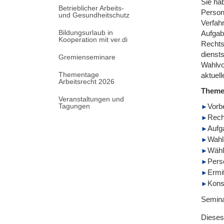
Sie ha
Betrieblicher Arbeits-
Person
und Gesundheitschutz
Verfahr
Bildungsurlaub in
Aufgab
Kooperation mit ver.di
Rechts
dienst
Gremienseminare
Wahlvo
Thementage
aktuel
Arbeitsrecht 2026
Them
Veranstaltungen und
Tagungen
Vorb
Rech
Aufg
Wahl
Wähl
Pers
Ermi
Kons
Semina
Dieses