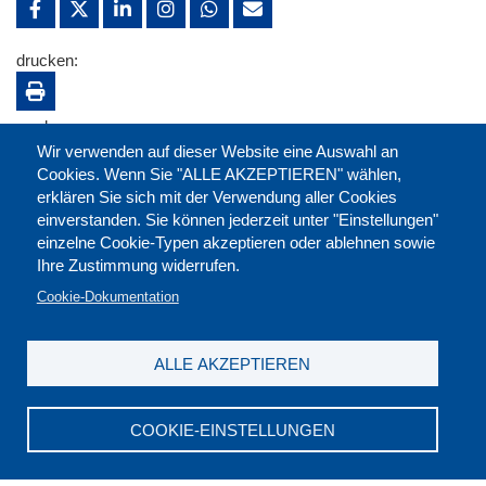
drucken:
merken:
Wir verwenden auf dieser Website eine Auswahl an
Cookies. Wenn Sie "ALLE AKZEPTIEREN" wählen,
erklären Sie sich mit der Verwendung aller Cookies
einverstanden. Sie können jederzeit unter "Einstellungen"
einzelne Cookie-Typen akzeptieren oder ablehnen sowie
Ihre Zustimmung widerrufen.
Cookie-Dokumentation
ALLE AKZEPTIEREN
Kontakt
|
Downloads
|
Newsletter
|
Jobs
|
FAQ
Impressum
|
Datenschutz
|
AGB
|
Widerruf
COOKIE-EINSTELLUNGEN
DGB-Bildungswerk NRW e.V. © 2026
T. 0211 17523-0
|
E-Mail