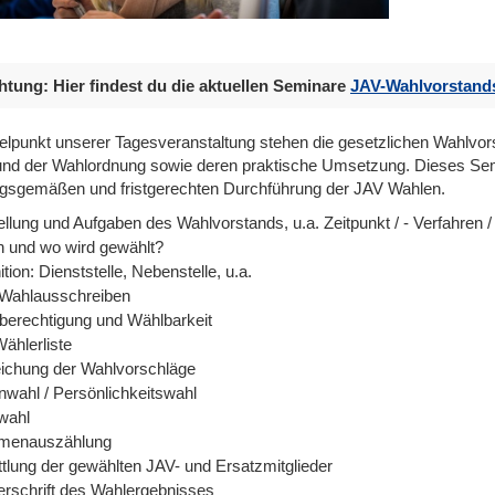
htung: Hier findest du die aktuellen Seminare
JAV-Wahlvorstan
telpunkt unserer Tagesveranstaltung stehen die gesetzlichen Wahlvo
d der Wahlordnung sowie deren praktische Umsetzung. Dieses Semin
gsgemäßen und fristgerechten Durchführung der JAV Wahlen.
llung und Aufgaben des Wahlvorstands, u.a. Zeitpunkt / - Verfahren /
 und wo wird gewählt?
ition: Dienststelle, Nebenstelle, u.a.
Wahlausschreiben
berechtigung und Wählbarkeit
ählerliste
eichung der Wahlvorschläge
nwahl / Persönlichkeitswahl
fwahl
menauszählung
ttlung der gewählten JAV- und Ersatzmitglieder
erschrift des Wahlergebnisses