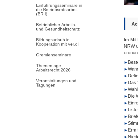
Einführungsseminare in
die Betriebsratsarbeit
(BR I)
Ac
Betrieblicher Arbeits-
und Gesundheitschutz
Im Mit
Bildungsurlaub in
Kooperation mit ver.di
NRW un
ordnun
Gremienseminare
Beste
Thementage
Wann
Arbeitsrecht 2026
Defin
Veranstaltungen und
Das 
Tagungen
Wahl
Die W
Einr
Liste
Brie
Stim
Ermi
Nied