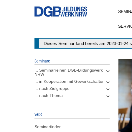
Direkt
SEMIN
zum
Inhalt
SERVI
Statusmeldung
Dieses Seminar fand bereits am 2023-01-24 s
Seminare
... Seminarreihen DGB-Bildungswerk
NRW
... in Kooperation mit Gewerkschaften
... nach Zielgruppe
... nach Thema
ver.di
Seminarfinder