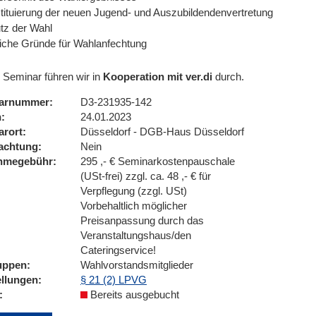
tituierung der neuen Jugend- und Auszubildendenvertretung
tz der Wahl
iche Gründe für Wahlanfechtung
 Seminar führen wir in
Kooperation mit ver.di
durch.
arnummer
D3-231935-142
n
24.01.2023
arort
Düsseldorf - DGB-Haus Düsseldorf
achtung
Nein
ahmegebühr
295 ,- € Seminarkostenpauschale
(USt-frei) zzgl. ca. 48 ,- € für
Verpflegung (zzgl. USt)
Vorbehaltlich möglicher
Preisanpassung durch das
Veranstaltungshaus/den
Cateringservice!
uppen
Wahlvorstandsmitglieder
ellungen
§ 21 (2) LPVG
Bereits ausgebucht