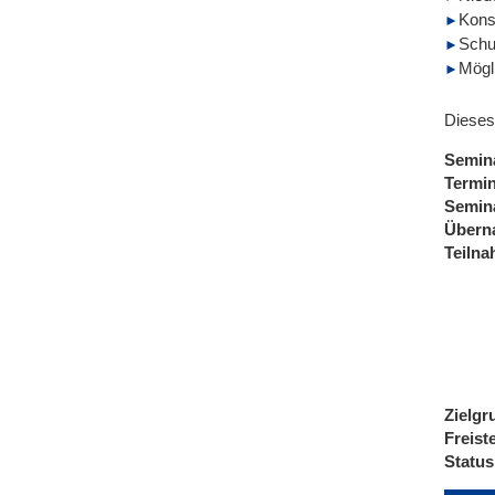
Kons
Schu
Mögl
Dieses
Semin
Termi
Semin
Übern
Teiln
Zielgr
Freist
Status