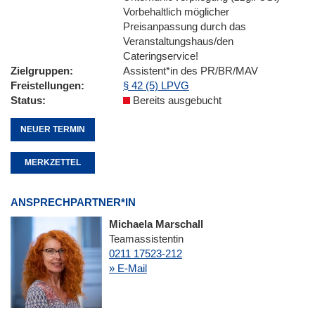
Vorbehaltlich möglicher
Preisanpassung durch das
Veranstaltungshaus/den
Cateringservice!
Zielgruppen
Assistent*in des PR/BR/MAV
Freistellungen
§ 42 (5) LPVG
Status
Bereits ausgebucht
NEUER TERMIN
MERKZETTEL
ANSPRECHPARTNER*IN
Michaela Marschall
Teamassistentin
0211 17523-212
» E-Mail