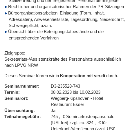
Stellvertretung und der freigestellten Personalratsmitglieder
Rechtlicher und organisatorischer Rahmen der PR-Sitzungen
Büroorganisationsarbeiten: Einladung (Form, Inhalt,
Adressaten), Anwesenheitsliste, Tagesordnung, Niederschrift,
Schweigepflicht, u.v.m.
Übersicht über die Beteiligungstatbestände und die
entsprechenden Verfahren
Zielgruppe:
Sekretariats-/Assistenzkräfte des Personalrats ausschließlich
nach LPVG NRW
Dieses Seminar führen wir in
Kooperation mit ver.di
durch.
Seminarnummer
D3-235528-743
Termin
08.02.2023 bis 10.02.2023
Seminarort
Wegberg-Kipshoven - Hotel
Restaurant Esser
Übernachtung
Ja
Teilnahmegebühr
745 ,- € Seminarkostenpauschale
(USt-frei) zzgl. ca. 324 ,- € für
Unterkunft/Verpflegung (zzgl. USt)