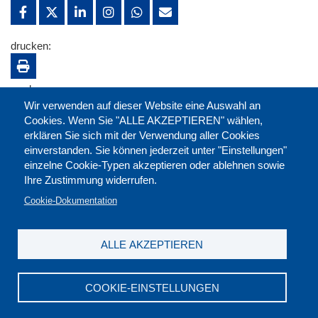
drucken:
merken:
Wir verwenden auf dieser Website eine Auswahl an
Cookies. Wenn Sie "ALLE AKZEPTIEREN" wählen,
erklären Sie sich mit der Verwendung aller Cookies
einverstanden. Sie können jederzeit unter "Einstellungen"
einzelne Cookie-Typen akzeptieren oder ablehnen sowie
Ihre Zustimmung widerrufen.
Cookie-Dokumentation
ALLE AKZEPTIEREN
Kontakt
|
Downloads
|
Newsletter
|
Jobs
|
FAQ
Impressum
|
Datenschutz
|
AGB
|
Widerruf
COOKIE-EINSTELLUNGEN
DGB-Bildungswerk NRW e.V. © 2026
T. 0211 17523-0
|
E-Mail