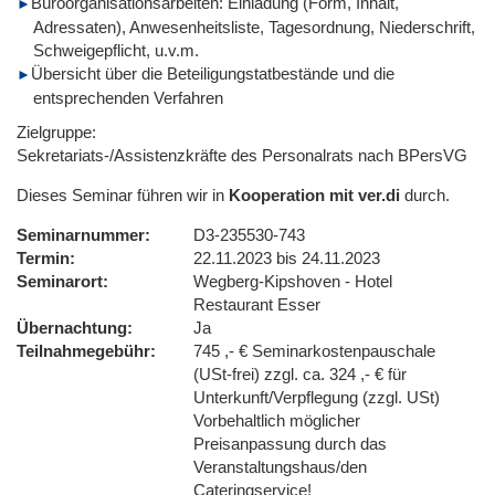
Büroorganisationsarbeiten: Einladung (Form, Inhalt,
Adressaten), Anwesenheitsliste, Tagesordnung, Niederschrift,
Schweigepflicht, u.v.m.
Übersicht über die Beteiligungstatbestände und die
entsprechenden Verfahren
Zielgruppe:
Sekretariats-/Assistenzkräfte des Personalrats nach BPersVG
Dieses Seminar führen wir in
Kooperation mit ver.di
durch.
Seminarnummer
D3-235530-743
Termin
22.11.2023 bis 24.11.2023
Seminarort
Wegberg-Kipshoven - Hotel
Restaurant Esser
Übernachtung
Ja
Teilnahmegebühr
745 ,- € Seminarkostenpauschale
(USt-frei) zzgl. ca. 324 ,- € für
Unterkunft/Verpflegung (zzgl. USt)
Vorbehaltlich möglicher
Preisanpassung durch das
Veranstaltungshaus/den
Cateringservice!