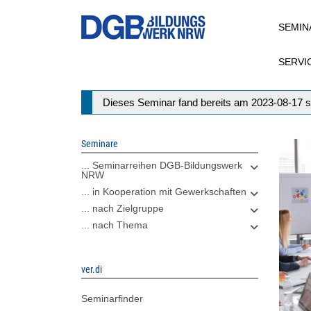
Direkt
SEMIN
zum
Inhalt
SERVI
Statusmeldung
Dieses Seminar fand bereits am 2023-08-17 s
Seminare
... Seminarreihen DGB-Bildungswerk
NRW
... in Kooperation mit Gewerkschaften
... nach Zielgruppe
... nach Thema
ver.di
Seminarfinder