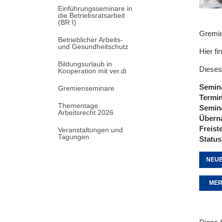
Einführungsseminare in
die Betriebsratsarbeit
(BR I)
Gremi
Betrieblicher Arbeits-
und Gesundheitschutz
Hier fi
Bildungsurlaub in
Dieses
Kooperation mit ver.di
Semin
Gremienseminare
Termi
Thementage
Semin
Arbeitsrecht 2026
Übern
Freist
Veranstaltungen und
Tagungen
Status
NEUE
MER