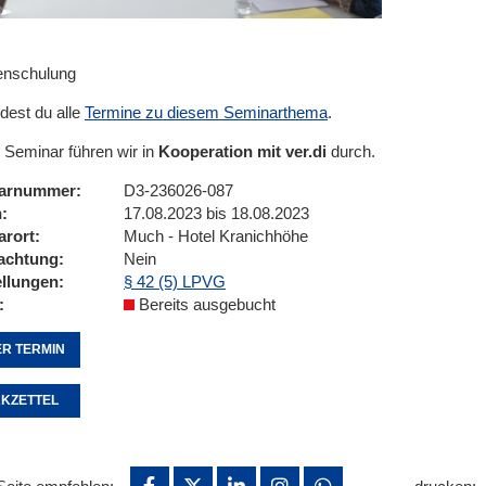
enschulung
ndest du alle
Termine zu diesem Seminarthema
.
 Seminar führen wir in
Kooperation mit ver.di
durch.
arnummer
D3-236026-087
n
17.08.2023 bis 18.08.2023
arort
Much - Hotel Kranichhöhe
achtung
Nein
ellungen
§ 42 (5) LPVG
Bereits ausgebucht
R TERMIN
KZETTEL