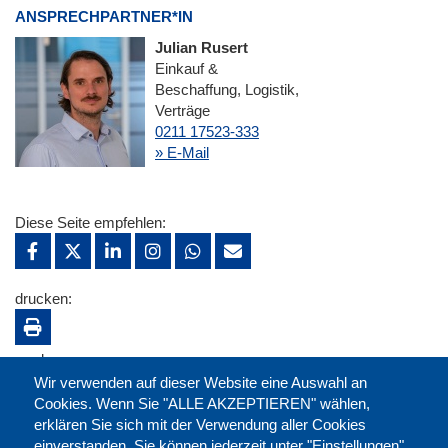
ANSPRECHPARTNER*IN
Julian Rusert
Einkauf &
Beschaffung, Logistik,
Verträge
0211 17523-333
» E-Mail
Diese Seite empfehlen:
drucken:
merken:
Wir verwenden auf dieser Website eine Auswahl an
Cookies. Wenn Sie "ALLE AKZEPTIEREN" wählen,
erklären Sie sich mit der Verwendung aller Cookies
einverstanden. Sie können jederzeit unter "Einstellungen"