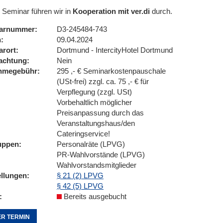
 Seminar führen wir in
Kooperation mit ver.di
durch.
arnummer
D3-245484-743
n
09.04.2024
arort
Dortmund - IntercityHotel Dortmund
achtung
Nein
ahmegebühr
295 ,- € Seminarkostenpauschale
(USt-frei) zzgl. ca. 75 ,- € für
Verpflegung (zzgl. USt)
Vorbehaltlich möglicher
Preisanpassung durch das
Veranstaltungshaus/den
Cateringservice!
uppen
Personalräte (LPVG)
PR-Wahlvorstände (LPVG)
Wahlvorstandsmitglieder
ellungen
§ 21 (2) LPVG
§ 42 (5) LPVG
Bereits ausgebucht
R TERMIN