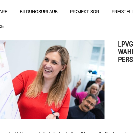
ARE
BILDUNGSURLAUB
PROJEKT SOR
FREISTE
CE
LPVG
WAHL
PER