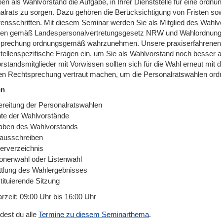
ben als Wahlvorstand die Aufgabe, in Ihrer Dienststelle für eine or
alrats zu sorgen. Dazu gehören die Berücksichtigung von Fristen sow
ensschritten. Mit diesem Seminar werden Sie als Mitglied des Wahlvor
en gemäß Landespersonalvertretungsgesetz NRW und Wahlordnung un
prechung ordnungsgemäß wahrzunehmen. Unsere praxiserfahrenen 
stellenspezifische Fragen ein, um Sie als Wahlvorstand noch besser 
rstandsmitglieder mit Vorwissen sollten sich für die Wahl erneut mit
len Rechtsprechung vertraut machen, um die Personalratswahlen o
en
ereitung der Personalratswahlen
te der Wahlvorstände
aben des Wahlvorstands
ausschreiben
erverzeichnis
onenwahl oder Listenwahl
ttlung des Wahlergebnisses
tituierende Sitzung
rzeit: 09:00 Uhr bis 16:00 Uhr
ndest du alle
Termine zu diesem Seminarthema
.