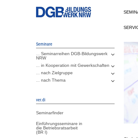
Direkt
SEMIN
zum
Inhalt
SERVI
Seminare
... Seminarreihen DGB-Bildungswerk
NRW
... in Kooperation mit Gewerkschaften
... nach Zielgruppe
... nach Thema
ver.di
Seminarfinder
Einführungsseminare in
die Betriebsratsarbeit
(BR I)