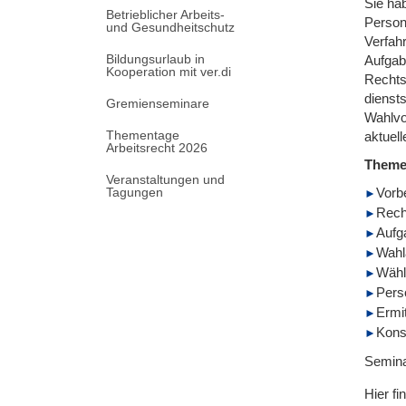
Sie ha
Betrieblicher Arbeits-
Person
und Gesundheitschutz
Verfahr
Bildungsurlaub in
Aufgab
Kooperation mit ver.di
Rechts
dienst
Gremienseminare
Wahlvo
Thementage
aktuel
Arbeitsrecht 2026
Them
Veranstaltungen und
Tagungen
Vorb
Rech
Aufg
Wahl
Wähl
Pers
Ermi
Kons
Semina
Hier fi