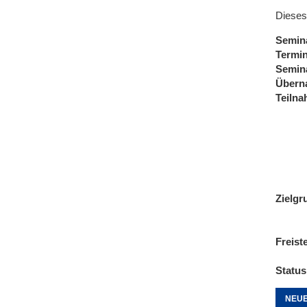
Dieses
Semin
Termi
Semin
Übern
Teiln
Zielgr
Freist
Status
NEUE