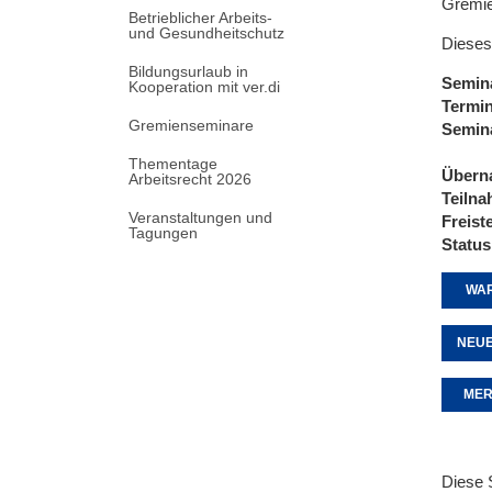
Gremi
Betrieblicher Arbeits-
und Gesundheitschutz
Dieses
Bildungsurlaub in
Semin
Kooperation mit ver.di
Termi
Gremienseminare
Semin
Thementage
Übern
Arbeitsrecht 2026
Teiln
Veranstaltungen und
Freist
Tagungen
Status
WAR
NEUE
MER
Diese 