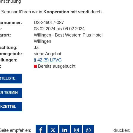
enschulung
 Seminar führen wir in
Kooperation mit ver.di
durch.
arnummer
D3-246017-087
n
08.02.2024 bis 09.02.2024
arort
Willingen - Best Western Plus Hotel
Willingen
achtung
Ja
ahmegebühr
siehe Angebot
ellungen
§ 42 (5) LPVG
Bereits ausgebucht
TELISTE
R TERMIN
KZETTEL
Seite empfehlen:
drucken: