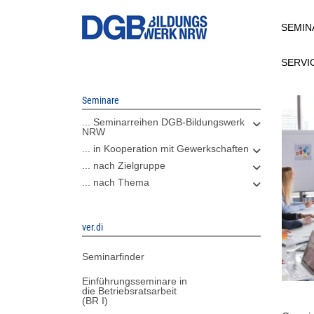
Direkt
SEMIN
zum
Inhalt
SERVI
Seminare
... Seminarreihen DGB-Bildungswerk
NRW
... in Kooperation mit Gewerkschaften
... nach Zielgruppe
... nach Thema
ver.di
Seminarfinder
Einführungsseminare in
die Betriebsratsarbeit
(BR I)