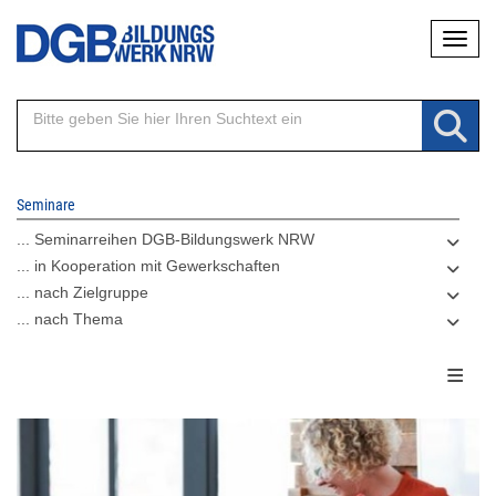
Direkt
Naviga
zum
Inhalt
Seminare
... Seminarreihen DGB-Bildungswerk NRW
... in Kooperation mit Gewerkschaften
... nach Zielgruppe
... nach Thema