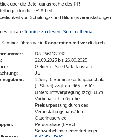
blick über die Beteiligungsrechte des PR
tellungen für die PR-Arbeit
rderlichkeit von Schulungs- und Bildungsveranstaltungen
ndest du alle
Termine zu diesem Seminarthema
.
 Seminar führen wir in
Kooperation mit ver.di
durch.
arnummer
D3-256113-743
n
22.09.2025 bis 26.09.2025
arort
Geldern - See Park Janssen
achtung
Ja
ahmegebühr
1295 ,- € Seminarkostenpauschale
(USt-frei) zzgl. ca. 965 ,- € für
Unterkunft/Verpflegung (zzgl. USt)
Vorbehaltlich möglicher
Preisanpassung durch das
Veranstaltungshaus/den
Cateringservice!
uppen
Personalräte (LPVG)
Schwerbehindertenvertretungen