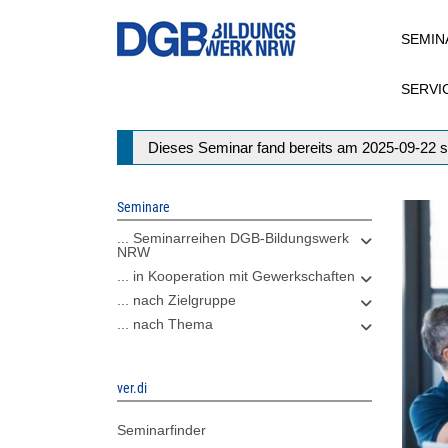
Direkt
SEMIN
zum
Inhalt
SERVI
Statusmeldung
Dieses Seminar fand bereits am 2025-09-22 s
Seminare
... Seminarreihen DGB-Bildungswerk
NRW
... in Kooperation mit Gewerkschaften
... nach Zielgruppe
... nach Thema
ver.di
Seminarfinder