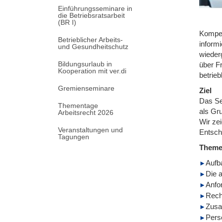
Einführungsseminare in
die Betriebsratsarbeit
(BR I)
Kompet
Betrieblicher Arbeits-
informi
und Gesundheitschutz
wieder
Bildungsurlaub in
über F
Kooperation mit ver.di
betrieb
Gremienseminare
Ziel
Das Se
Thementage
als Gru
Arbeitsrecht 2026
Wir ze
Veranstaltungen und
Entsch
Tagungen
Them
Aufb
Die 
Anfo
Rech
Zusa
Pers