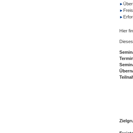
Über
Freis
Erfo
Hier fi
Dieses
Semin
Termi
Semin
Übern
Teiln
Zielgr