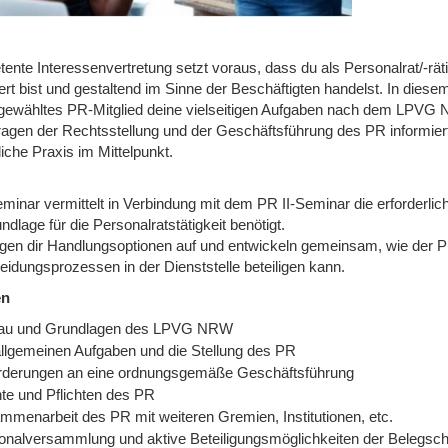
ente Interessenvertretung setzt voraus, dass du als Personalrat/-rä
ert bist und gestaltend im Sinne der Beschäftigten handelst. In diese
gewähltes PR-Mitglied deine vielseitigen Aufgaben nach dem LPVG
ragen der Rechtsstellung und der Geschäftsführung des PR informiert
liche Praxis im Mittelpunkt.
minar vermittelt in Verbindung mit dem PR II-Seminar die erforderlic
ndlage für die Personalratstätigkeit benötigt.
igen dir Handlungsoptionen auf und entwickeln gemeinsam, wie de
eidungsprozessen in der Dienststelle beteiligen kann.
en
au und Grundlagen des LPVG NRW
allgemeinen Aufgaben und die Stellung des PR
rderungen an eine ordnungsgemäße Geschäftsführung
te und Pflichten des PR
mmenarbeit des PR mit weiteren Gremien, Institutionen, etc.
onalversammlung und aktive Beteiligungsmöglichkeiten der Belegsch