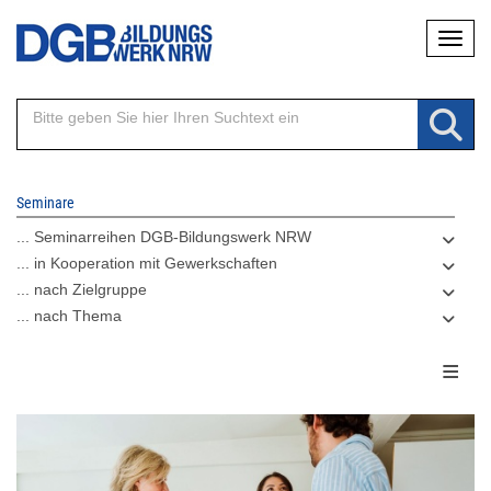
Direkt
Naviga
zum
Inhalt
Seminare
... Seminarreihen DGB-Bildungswerk NRW
... in Kooperation mit Gewerkschaften
... nach Zielgruppe
... nach Thema