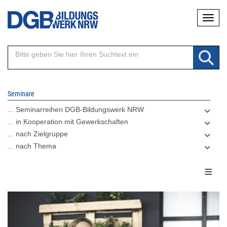
Direkt
Naviga
zum
Inhalt
Seminare
... Seminarreihen DGB-Bildungswerk NRW
... in Kooperation mit Gewerkschaften
... nach Zielgruppe
... nach Thema