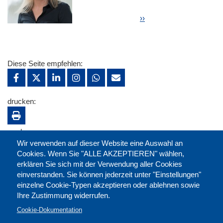
Seitennummerierung
Nächste Seite
››
Diese Seite empfehlen:
drucken:
merken:
Wir verwenden auf dieser Website eine Auswahl an
Cookies. Wenn Sie "ALLE AKZEPTIEREN" wählen,
erklären Sie sich mit der Verwendung aller Cookies
einverstanden. Sie können jederzeit unter "Einstellungen"
einzelne Cookie-Typen akzeptieren oder ablehnen sowie
Ihre Zustimmung widerrufen.
Cookie-Dokumentation