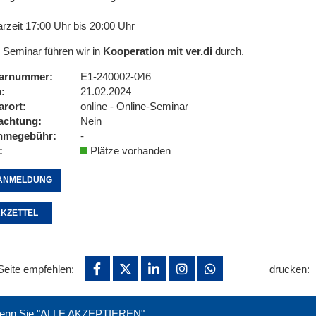
rzeit 17:00 Uhr bis 20:00 Uhr
 Seminar führen wir in
Kooperation mit ver.di
durch.
arnummer
E1-240002-046
n
21.02.2024
arort
online - Online-Seminar
achtung
Nein
ahmegebühr
-
Plätze vorhanden
ANMELDUNG
KZETTEL
Seite empfehlen:
drucken:
. Wenn Sie "ALLE AKZEPTIEREN"