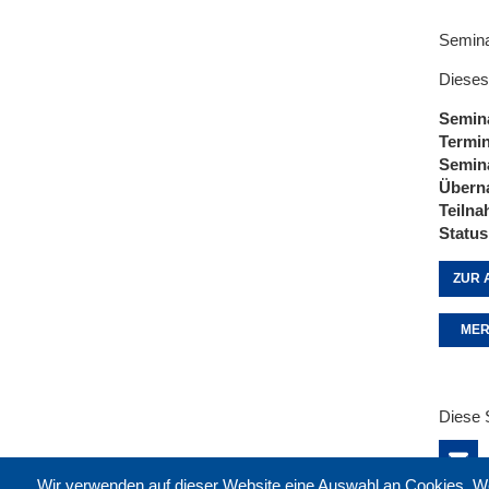
Semina
Dieses
Semin
Termi
Semin
Übern
Teiln
Status
ZUR 
MER
Diese 
Wir verwenden auf dieser Website eine Auswahl an Cookies