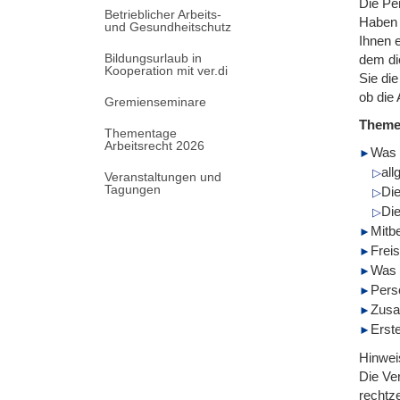
Die Pe
Betrieblicher Arbeits-
Haben 
und Gesundheitschutz
Ihnen e
Bildungsurlaub in
dem die
Kooperation mit ver.di
Sie di
ob die 
Gremienseminare
Them
Thementage
Arbeitsrecht 2026
Was 
all
Veranstaltungen und
Tagungen
Die
Die
Mitb
Frei
Was i
Perso
Zusa
Erste
Hinwei
Die Ve
rechtze