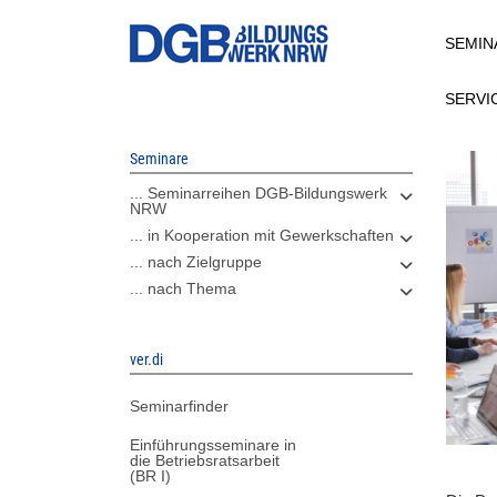
Direkt
SEMIN
zum
Inhalt
SERVI
Seminare
... Seminarreihen DGB-Bildungswerk
NRW
... in Kooperation mit Gewerkschaften
... nach Zielgruppe
... nach Thema
ver.di
Seminarfinder
Einführungsseminare in
die Betriebsratsarbeit
(BR I)