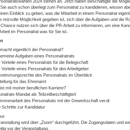
rsonalratswahlen 2024 stehen an. Jetzt haben Beschäftigte die Möglic
Sie auch schon überlegt zum Personalrat zu kandidieren, wissen a
inen Einblick zu geben, was die Mitarbeit in einem Personalrat eigent
 reizvolle Möglichkeit gegeben ist, sich über die Aufgaben und die R
e Chance nutzen sich über die PR-Arbeit zu informieren, um eine Kan
Arbeit im Personalrat was für Sie ist.
en
macht eigentlich der Personalrat?
gemeine Aufgaben eines Personalratrats
 Vorteile eines Personalrats für die Belegschaft
 Vorteile eines Personalrats für den Arbeitgeber
estimmungsrechte des Personalrats im Überblick
stellung für das Ehrenamt
st mit meiner beruflichen Karriere?
nalrats-Mandat als Teilzeitbeschäftigte/r
mmenarbeit des Personalrats mit der Gewerkschaft ver.di
 Schritte zur Kandidatur
se:
ranstaltung wird über „Zoom“ durchgeführt. Die Zugangsdaten und weit
itig vor der Veranstaltung.