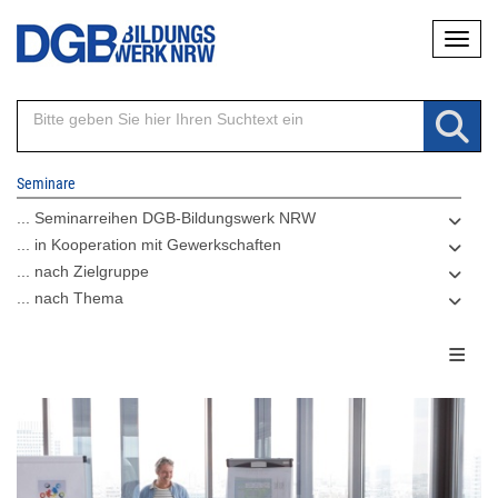
Direkt
Naviga
zum
Inhalt
Seminare
... Seminarreihen DGB-Bildungswerk NRW
... in Kooperation mit Gewerkschaften
... nach Zielgruppe
... nach Thema