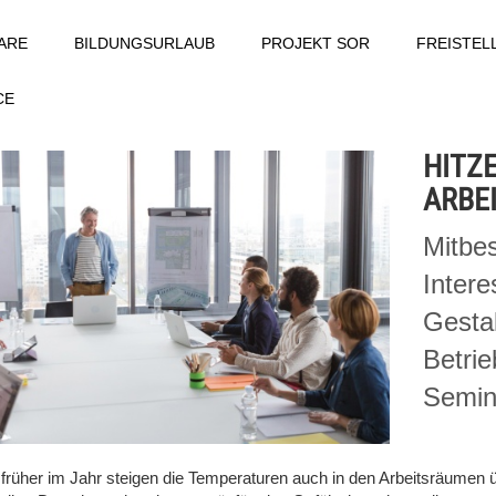
ARE
BILDUNGSURLAUB
PROJEKT SOR
FREISTE
CE
HITZ
ARBE
Mitbe
Inter
Gestal
Betrie
Semin
früher im Jahr steigen die Temperaturen auch in den Arbeitsräumen 