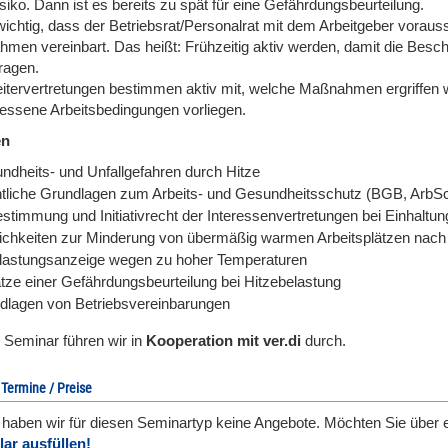
isiko. Dann ist es bereits zu spät für eine Gefährdungsbeurteilung.
 wichtig, dass der Betriebsrat/Personalrat mit dem Arbeitgeber vorau
men vereinbart. Das heißt: Frühzeitig aktiv werden, damit die Besch
ragen.
eitervertretungen bestimmen aktiv mit, welche Maßnahmen ergriffen
ssene Arbeitsbedingungen vorliegen.
en
ndheits- und Unfallgefahren durch Hitze
tliche Grundlagen zum Arbeits- und Gesundheitsschutz (BGB, ArbS
estimmung und Initiativrecht der Interessenvertretungen bei Einhal
ichkeiten zur Minderung von übermäßig warmen Arbeitsplätzen nac
lastungsanzeige wegen zu hoher Temperaturen
tze einer Gefährdungsbeurteilung bei Hitzebelastung
dlagen von Betriebsvereinbarungen
 Seminar führen wir in
Kooperation mit ver.di
durch.
 Termine / Preise
l haben wir für diesen Seminartyp keine Angebote. Möchten Sie über 
ar ausfüllen!