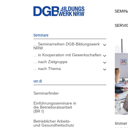
Direkt
SEMIN
zum
Inhalt
SERVI
Seminare
... Seminarreihen DGB-Bildungswerk
NRW
... in Kooperation mit Gewerkschaften
... nach Zielgruppe
... nach Thema
ver.di
Seminarfinder
Einführungsseminare in
die Betriebsratsarbeit
(BR I)
Betrieblicher Arbeits-
Immer 
und Gesundheitschutz