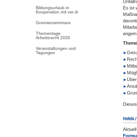
Unfallr
Bildungsurlaub in
Es ist
Kooperation mit ver.di
Maßnah
davont
Gremienseminare
Mitarb
Thementage
angeme
Arbeitsrecht 2026
Them
Veranstaltungen und
Gesu
Tagungen
Rech
Mitb
Mögl
Über
Ansä
Grun
Dieses
Hotels /
Aktuel
Formul