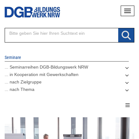
Direkt
Naviga
zum
Inhalt
Seminare
... Seminarreihen DGB-Bildungswerk NRW
... in Kooperation mit Gewerkschaften
... nach Zielgruppe
... nach Thema