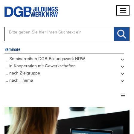
Direkt
Naviga
zum
Inhalt
Seminare
... Seminarreihen DGB-Bildungswerk NRW
... in Kooperation mit Gewerkschaften
... nach Zielgruppe
... nach Thema