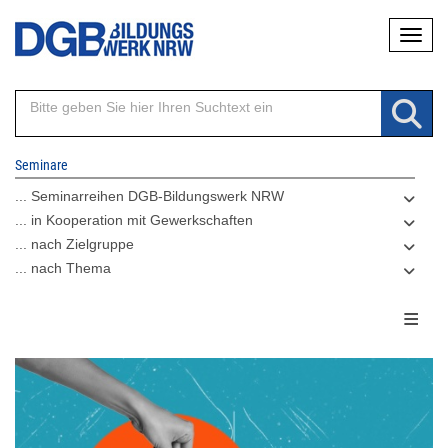
Direkt
Naviga
zum
Inhalt
Seminare
... Seminarreihen DGB-Bildungswerk NRW
... in Kooperation mit Gewerkschaften
... nach Zielgruppe
... nach Thema