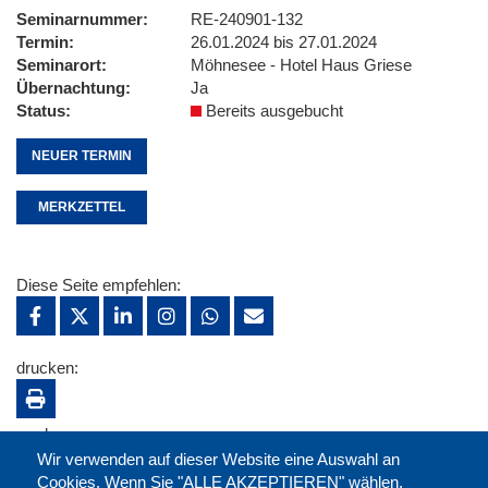
Seminarnummer
RE-240901-132
Termin
26.01.2024 bis 27.01.2024
Seminarort
Möhnesee - Hotel Haus Griese
Übernachtung
Ja
Status
Bereits ausgebucht
NEUER TERMIN
MERKZETTEL
Diese Seite empfehlen:
drucken:
merken:
Wir verwenden auf dieser Website eine Auswahl an
Cookies. Wenn Sie "ALLE AKZEPTIEREN" wählen,