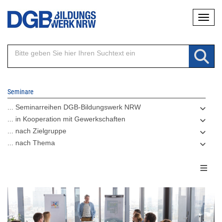
Direkt
Naviga
zum
Inhalt
Seminare
... Seminarreihen DGB-Bildungswerk NRW
... in Kooperation mit Gewerkschaften
... nach Zielgruppe
... nach Thema