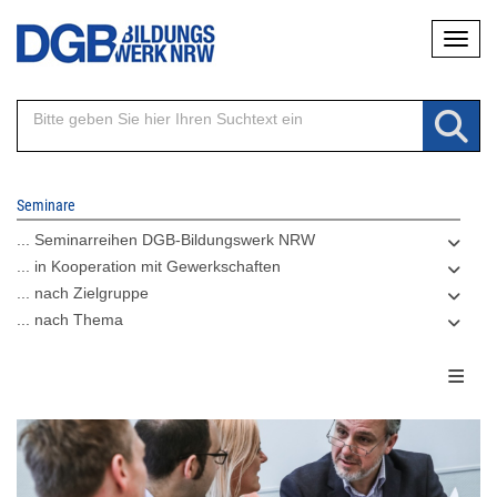
Direkt
Naviga
zum
Inhalt
Seminare
... Seminarreihen DGB-Bildungswerk NRW
... in Kooperation mit Gewerkschaften
... nach Zielgruppe
... nach Thema