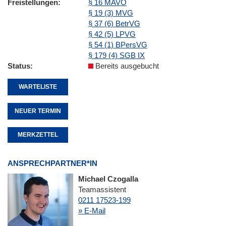
Freistellungen
§ 16 MAVO
§ 19 (3) MVG
§ 37 (6) BetrVG
§ 42 (5) LPVG
§ 54 (1) BPersVG
§ 179 (4) SGB IX
Status
Bereits ausgebucht
WARTELISTE
NEUER TERMIN
MERKZETTEL
ANSPRECHPARTNER*IN
Michael Czogalla
Teamassistent
0211 17523-199
» E-Mail