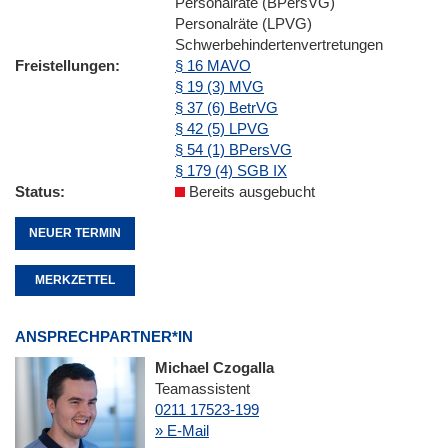
Personalräte (BPersVG)
Personalräte (LPVG)
Schwerbehindertenvertretungen
Freistellungen
§ 16 MAVO
§ 19 (3) MVG
§ 37 (6) BetrVG
§ 42 (5) LPVG
§ 54 (1) BPersVG
§ 179 (4) SGB IX
Status
Bereits ausgebucht
NEUER TERMIN
MERKZETTEL
ANSPRECHPARTNER*IN
Michael Czogalla
Teamassistent
0211 17523-199
» E-Mail