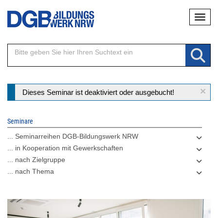
Direkt
Naviga
zum
Inhalt
×
Statusmeldung
Dieses Seminar ist deaktiviert oder ausgebucht!
Seminare
... Seminarreihen DGB-Bildungswerk NRW
... in Kooperation mit Gewerkschaften
... nach Zielgruppe
... nach Thema