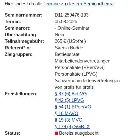
Hier findest du alle
Termine zu diesem Seminarthema
.
Seminarnummer
D11-259476-133
Termin
05.03.2025
Seminarort
- Online-Seminar
Übernachtung
Nein
Teilnahmegebühr
265 € (USt-frei)
Referent*in
Svenja Budde
Zielgruppen
Betriebsräte
Mitarbeitendenvertretungen
Personalräte (BPersVG)
Personalräte (LPVG)
Schwerbehindertenvertretungen
von profis für profis
Freistellungen
§ 37 (6) BetrVG
§ 42 (5) LPVG
§ 54 (1) BPersVG
§ 16 MAVO
§ 19 (3) MVG
§ 179 (4) SGB IX
Status
Bereits ausgebucht