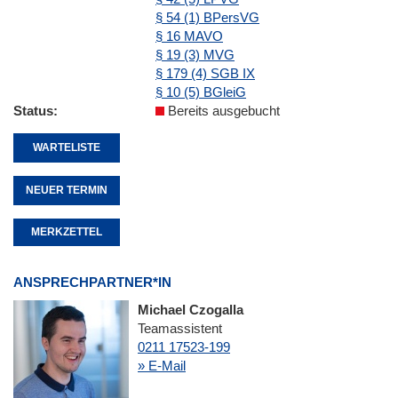
§ 54 (1) BPersVG
§ 16 MAVO
§ 19 (3) MVG
§ 179 (4) SGB IX
§ 10 (5) BGleiG
Status
Bereits ausgebucht
WARTELISTE
NEUER TERMIN
MERKZETTEL
ANSPRECHPARTNER*IN
Michael Czogalla
Teamassistent
0211 17523-199
» E-Mail