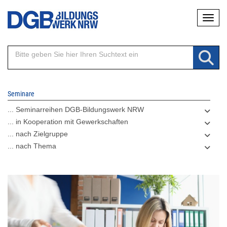
Direkt
Naviga
zum
Inhalt
Seminare
... Seminarreihen DGB-Bildungswerk NRW
... in Kooperation mit Gewerkschaften
... nach Zielgruppe
... nach Thema