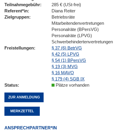
Teilnahmegebühr
285 € (USt-frei)
Referent*in
Diana Reiter
Zielgruppen
Betriebsräte
Mitarbeitendenvertretungen
Personalräte (BPersVG)
Personalräte (LPVG)
Schwerbehindertenvertretungen
Freistellungen
§ 37 (6) BetrVG
§ 42 (5) LPVG
§ 54 (1) BPersVG
§ 19 (3) MVG
§ 16 MAVO
§ 179 (4) SGB IX
Status
Plätze vorhanden
ZUR ANMELDUNG
MERKZETTEL
ANSPRECHPARTNER*IN